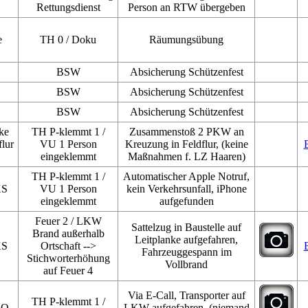
Rettungsdienst
Person an RTW übergeben
e
TH 0 / Doku
Räumungsübung
BSW
Absicherung Schützenfest
BSW
Absicherung Schützenfest
BSW
Absicherung Schützenfest
ke
TH P-klemmt 1 /
Zusammenstoß 2 PKW an
flur
VU 1 Person
Kreuzung in Feldflur, (keine
eingeklemmt
Maßnahmen f. LZ Haaren)
TH P-klemmt 1 /
Automatischer Apple Notruf,
KS
VU 1 Person
kein Verkehrsunfall, iPhone
eingeklemmt
aufgefunden
Feuer 2 / LKW
Sattelzug in Baustelle auf
Brand außerhalb
Leitplanke aufgefahren,
KS
Ortschaft -->
Fahrzeuggespann im
Stichworterhöhung
Vollbrand
auf Feuer 4
Via E-Call, Transporter auf
TH P-klemmt 1 /
DO
LKW aufgefahren, (niemand