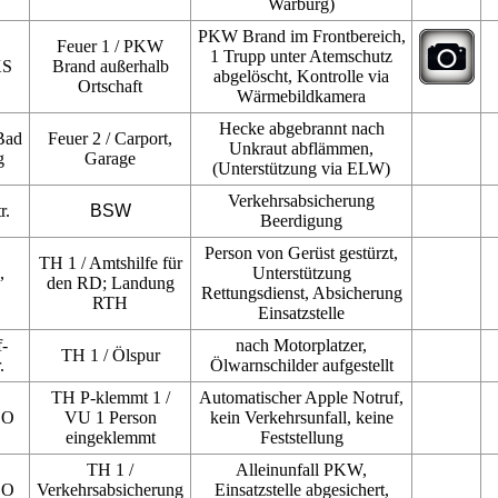
Warburg)
PKW Brand im Frontbereich,
Feuer 1 / PKW
1 Trupp unter Atemschutz
KS
Brand außerhalb
abgelöscht, Kontrolle via
Ortschaft
Wärmebildkamera
Hecke abgebrannt nach
Bad
Feuer 2 / Carport,
Unkraut abflämmen,
g
Garage
(Unterstützung via ELW)
Verkehrsabsicherung
r.
BSW
Beerdigung
Person von Gerüst gestürzt,
TH 1 / Amtshilfe für
,
Unterstützung
den RD; Landung
Rettungsdienst, Absicherung
RTH
Einsatzstelle
f-
nach Motorplatzer,
TH 1 / Ölspur
.
Ölwarnschilder aufgestellt
TH P-klemmt 1 /
Automatischer Apple Notruf,
DO
VU 1 Person
kein Verkehrsunfall, keine
eingeklemmt
Feststellung
TH 1 /
Alleinunfall PKW,
DO
Verkehrsabsicherung
Einsatzstelle abgesichert,