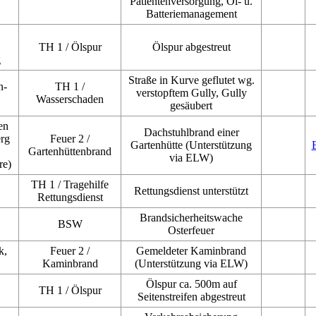
Patientenversorgung, Öl- u.
Batteriemanagement
TH 1 / Ölspur
Ölspur abgestreut
g
Straße in Kurve geflutet wg.
n-
TH 1 /
verstopftem Gully, Gully
Wasserschaden
gesäubert
en
Dachstuhlbrand einer
rg
Feuer 2 /
Gartenhütte (Unterstützung
Gartenhüttenbrand
via ELW)
re)
TH 1 / Tragehilfe
Rettungsdienst unterstützt
Rettungsdienst
Brandsicherheitswache
BSW
Osterfeuer
k,
Feuer 2 /
Gemeldeter Kaminbrand
Kaminbrand
(Unterstützung via ELW)
Ölspur ca. 500m auf
TH 1 / Ölspur
Seitenstreifen abgestreut