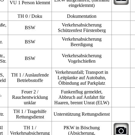
VU 1 Person klemmt
eingeklemmt)
TH 0 / Doku
Dokumentation
aße,
Verkehrsabsicherung
BSW
Schützenfest Fürstenberg
Verkehrsabsicherung
r.
BSW
Beerdigung
r.,
Verkehrsabsicherung
BSW
Str.
Vogelschießen
Verkehrsunfall; Transport in
S,
TH 1 / Auslaufende
Leitplanke auf Autobahn,
eld
Betriebsstoffe
Ölbindung auf Parkplatz
Feuer 2 /
Funkenflug gemeldet,
,
Rauchentwicklung
Abbruch auf Anfahrt für
unklar
Haaren, brennt Unrat (ELW)
TH 1 / Tragehilfe
r.
Unterstützung Rettungsdienst
Rettungsdienst
BI
TH 1 /
PKW in Böschung
rt
Verkehrsabsicherung
(Absicherung,