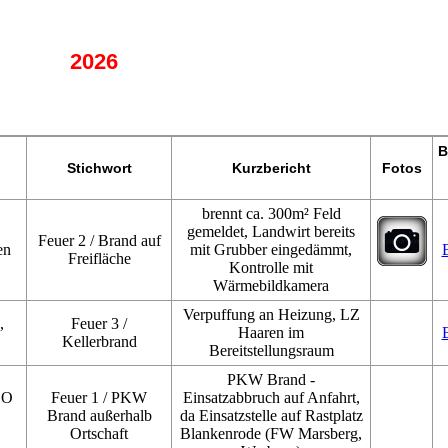
2026
B
Stichwort
Kurzbericht
Fotos
brennt ca. 300m² Feld
gemeldet, Landwirt bereits
Feuer 2 / Brand auf
en
mit Grubber eingedämmt,
Freifläche
Kontrolle mit
Wärmebildkamera
Verpuffung an Heizung, LZ
,
Feuer 3 /
Haaren im
Kellerbrand
Bereitstellungsraum
PKW Brand -
DO
Feuer 1 / PKW
Einsatzabbruch auf Anfahrt,
Brand außerhalb
da Einsatzstelle auf Rastplatz
Ortschaft
Blankenrode (FW Marsberg,