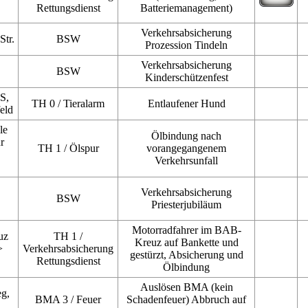
Rettungsdienst
Batteriemanagement)
Verkehrsabsicherung
Str.
BSW
Prozession Tindeln
Verkehrsabsicherung
BSW
Kinderschützenfest
S,
TH 0 / Tieralarm
Entlaufener Hund
eld
le
Ölbindung nach
r
TH 1 / Ölspur
vorangegangenem
Verkehrsunfall
Verkehrsabsicherung
BSW
Priesterjubiläum
Motorradfahrer im BAB-
uz
TH 1 /
Kreuz auf Bankette und
>
Verkehrsabsicherung
gestürzt, Absicherung und
Rettungsdienst
Ölbindung
Auslösen BMA (kein
g,
BMA 3 / Feuer
Schadenfeuer) Abbruch auf