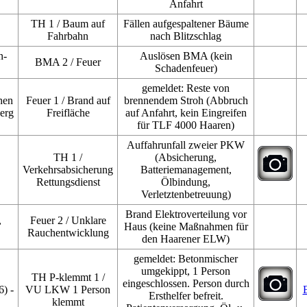
Anfahrt
TH 1 / Baum auf
Fällen aufgespaltener Bäume
Fahrbahn
nach Blitzschlag
n-
Auslösen BMA (kein
BMA 2 / Feuer
Schadenfeuer)
gemeldet: Reste von
hen
Feuer 1 / Brand auf
brennendem Stroh (Abbruch
erg
Freifläche
auf Anfahrt, kein Eingreifen
für TLF 4000 Haaren)
Auffahrunfall zweier PKW
TH 1 /
(Absicherung,
Verkehrsabsicherung
Batteriemanagement,
Rettungsdienst
Ölbindung,
Verletztenbetreuung)
Brand Elektroverteilung vor
,
Feuer 2 / Unklare
Haus (keine Maßnahmen für
Rauchentwicklung
den Haarener ELW)
gemeldet: Betonmischer
umgekippt, 1 Person
TH P-klemmt 1 /
eingeschlossen. Person durch
) -
VU LKW 1 Person
Ersthelfer befreit.
klemmt